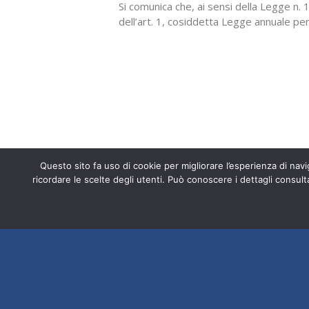
Si comunica che, ai sensi della Legge 
dell’art. 1, cosiddetta Legge annuale per
l’Associazione “Amici della Fondazione di
introitato nell’esercizio 2018, a titolo di
Entra a far p
Questo sito fa uso di cookie per migliorare l’esperienza di navig
Fondazione ISAL © 2026 P. IVA 03932
ricordare le scelte degli utenti. Può conoscere i dettagli consult
srl