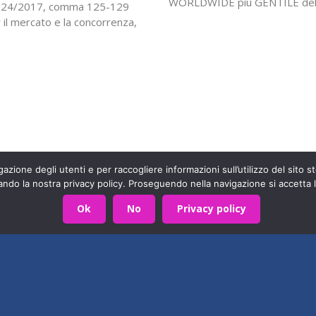
WORLDWIDE più GENTILE dell’a
n. 124/2017, comma 125-129
Life Vest Inside. Come partecip
 il mercato e la concorrenza,
https://www.danceforkindness.
 Ricerca sul Dolore – ISAL” ha
città del mondo scegli RIMINI 
 contributo,…
imparare la coreografia…
arte di una grande famiglia. Insieme, stiamo creando un futuro
Contattaci!
azione degli utenti e per raccogliere informazioni sull’utilizzo del sito st
590403
Privacy Policy
- Sviluppato da
Archimede - A.S.I.
ando la nostra privacy policy. Proseguendo nella navigazione si accetta l
Ok
No
Privacy policy