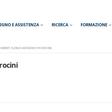
CONOSCI IL DOLORE
SOSTEGNO E
EGNO E ASSISTENZA
RICERCA
FORMAZIONE
ASSISTENZA
RICERCA
HMENT: ELENCO ADESIONI E PATROCINI
FORMAZIONE
025
rocini
CHI SIAMO