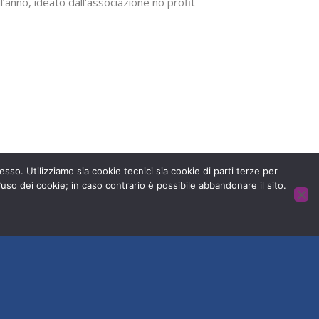
nno, ideato dall’associazione no profit
are? Iscriviti su
com/it/registrati-per-ballare/ Tra le
Esercitarti nel FreezeMob Divertiti ad
 senza dolore.
esso. Utilizziamo sia cookie tecnici sia cookie di parti terze per
’uso dei cookie; in caso contrario è possibile abbandonare il sito.
HOME
CONTATTACI