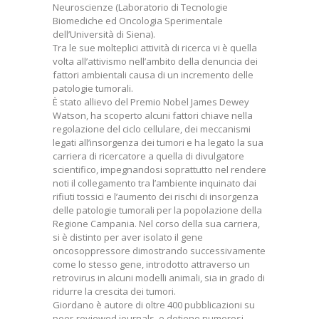
Neuroscienze (Laboratorio di Tecnologie
Biomediche ed Oncologia Sperimentale
dell’Università di Siena).
Tra le sue molteplici attività di ricerca vi è quella
volta all’attivismo nell’ambito della denuncia dei
fattori ambientali causa di un incremento delle
patologie tumorali.
È stato allievo del Premio Nobel James Dewey
Watson, ha scoperto alcuni fattori chiave nella
regolazione del ciclo cellulare, dei meccanismi
legati all’insorgenza dei tumori e ha legato la sua
carriera di ricercatore a quella di divulgatore
scientifico, impegnandosi soprattutto nel rendere
noti il collegamento tra l’ambiente inquinato dai
rifiuti tossici e l’aumento dei rischi di insorgenza
delle patologie tumorali per la popolazione della
Regione Campania. Nel corso della sua carriera,
si è distinto per aver isolato il gene
oncosoppressore dimostrando successivamente
come lo stesso gene, introdotto attraverso un
retrovirus in alcuni modelli animali, sia in grado di
ridurre la crescita dei tumori.
Giordano è autore di oltre 400 pubblicazioni su
peer-reviewed journals, e detiene numerosi