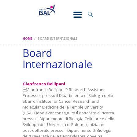
CONOSCI IL
DOLORE
SOSTEGNO E
ASSISTENZA
HOME
BOARD INTERNAZIONALE
RICERCA
Board
FORMAZIONE
Internazionale
CHI SIAMO
Gianfranco Bellipani
Gianfranco Bellipani è Research Assistant
Professor presso il Dipartimento di Biologia dello
Sbarro Institute for Cancer Research and
Molecular Medicine della Temple University
(USA). Dopo aver conseguito il dottorato di ricerca
presso il Dipartimento di Biologia Cellulare e dello
Sviluppo dell’Università di Palermo, inizia un
post-dottorato presso il Dipartimento di Biologia
dell’Università della Pennsylvania, dove ha