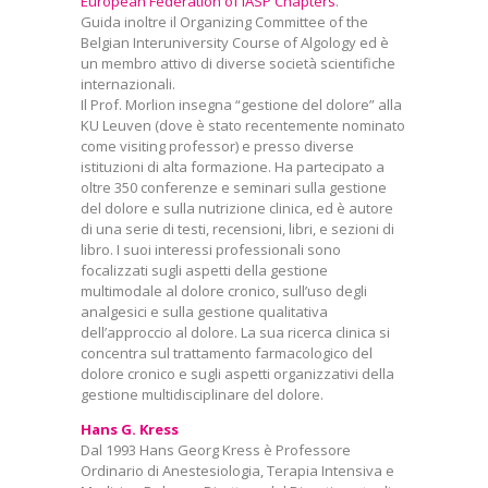
European Federation of IASP Chapters
.
Guida inoltre il Organizing Committee of the
Belgian Interuniversity Course of Algology ed è
un membro attivo di diverse società scientifiche
internazionali.
Il Prof. Morlion insegna “gestione del dolore” alla
KU Leuven (dove è stato recentemente nominato
come visiting professor) e presso diverse
istituzioni di alta formazione. Ha partecipato a
oltre 350 conferenze e seminari sulla gestione
del dolore e sulla nutrizione clinica, ed è autore
di una serie di testi, recensioni, libri, e sezioni di
libro. I suoi interessi professionali sono
focalizzati sugli aspetti della gestione
multimodale al dolore cronico, sull’uso degli
analgesici e sulla gestione qualitativa
dell’approccio al dolore. La sua ricerca clinica si
concentra sul trattamento farmacologico del
dolore cronico e sugli aspetti organizzativi della
gestione multidisciplinare del dolore.
Hans G. Kress
Dal 1993 Hans Georg Kress è Professore
Ordinario di Anestesiologia, Terapia Intensiva e