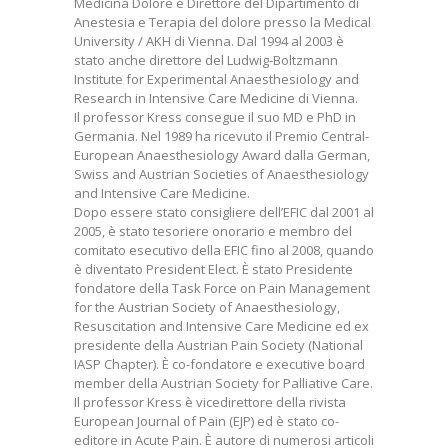
Medicina Dolore e Direttore del Dipartimento di
Anestesia e Terapia del dolore presso la Medical
University / AKH di Vienna. Dal 1994 al 2003 è
stato anche direttore del Ludwig-Boltzmann
Institute for Experimental Anaesthesiology and
Research in Intensive Care Medicine di Vienna.
Il professor Kress consegue il suo MD e PhD in
Germania. Nel 1989 ha ricevuto il Premio Central-
European Anaesthesiology Award dalla German,
Swiss and Austrian Societies of Anaesthesiology
and Intensive Care Medicine.
Dopo essere stato consigliere dell’EFIC dal 2001 al
2005, è stato tesoriere onorario e membro del
comitato esecutivo della EFIC fino al 2008, quando
è diventato President Elect. È stato Presidente
fondatore della Task Force on Pain Management
for the Austrian Society of Anaesthesiology,
Resuscitation and Intensive Care Medicine ed ex
presidente della Austrian Pain Society (National
IASP Chapter). È co-fondatore e executive board
member della Austrian Society for Palliative Care.
Il professor Kress è vicedirettore della rivista
European Journal of Pain (EJP) ed è stato co-
editore in Acute Pain. È autore di numerosi articoli