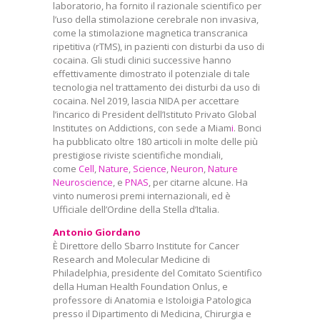
laboratorio, ha fornito il razionale scientifico per
l’uso della stimolazione cerebrale non invasiva,
come la stimolazione magnetica transcranica
ripetitiva (rTMS), in pazienti con disturbi da uso di
cocaina. Gli studi clinici successive hanno
effettivamente dimostrato il potenziale di tale
tecnologia nel trattamento dei disturbi da uso di
cocaina. Nel 2019, lascia NIDA per accettare
l’incarico di President dell’Istituto Privato Global
Institutes on Addictions, con sede a Miam
i
. Bonci
ha pubblicato oltre 180 articoli in molte delle più
prestigiose riviste scientifiche mondiali,
come
Cell
,
Nature
,
Science
,
Neuron
,
Nature
Neuroscience
,
e
PNAS
, per citarne alcune. Ha
vinto numerosi premi internazionali, ed è
Ufficiale dell’Ordine della Stella d’Italia.
Antonio Giordano
È Direttore dello Sbarro Institute for Cancer
Research and Molecular Medicine di
Philadelphia, presidente del Comitato Scientifico
della Human Health Foundation Onlus, e
professore di Anatomia e Istoloigia Patologica
presso il Dipartimento di Medicina, Chirurgia e