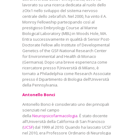
lavorato su una ricerca dedicata al ruolo dello
zOtx1 nello sviluppo del sistema nervoso
centrale dello zebrafish. Nel 2000, ha vinto il A.
Monroy Fellowship partecipando così al
prestigioso Embryology Course al Marine
Biological Laboratory (MBL) in Woods Hole, MA.
Entra successivamente in qualità di Senior Post-
Doctorate Fellow allo Institute of Developmental
Genetics of the GSF-National Research Center
for Environmental and Health di Monaco
(Germania). Dopo una breve esperienza come
ricercatore presso l’Università di Milano, è
tornato a Philadelphia come Research Associate
presso il Dipartimento di Biologia dell’Università
della Pennsylvania.
Antonello Bonci
Antonello Bonci è considerato uno dei principali
scienziati nel campo
della
Neuropsicofarmacologia
.
È stato docente
all’Università della California di San Francisco
(
UCSF
) dal 1999 al 2010. Quando ha lasciato UCSF
nel 2010, era Professore Ordinario di Neurologia