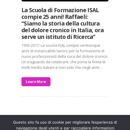
La Scuola di Formazione ISAL
compie 25 anni! Raffaeli:
“Siamo la storia della cultura
del dolore cronico in Italia, ora
serve un istituto di Ricerca”
1993-2017: La scuola ISAL compie venticinque
anni di instancabile lavoro per la formazione di
nuovi professionisti della cura del dolore cronico.
Un traguardo da celebrare, che porta la firma di
molti medici italiani e non solo che negli anni…
Learn More
Entra a far parte di una grande famiglia. Insieme,
stiamo creando un futuro senza dolore.
Contattaci!
Questo sito fa uso di cookie per migliorare l’esperienza di
navigazione degli utenti e per raccogliere informazioni