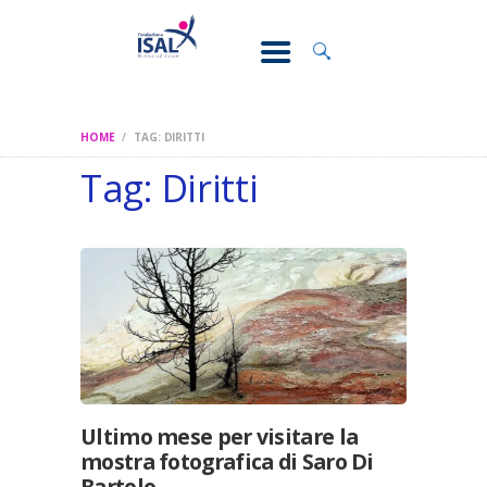
CONOSCI IL
DOLORE
SOSTEGNO E
ASSISTENZA
HOME
TAG: DIRITTI
RICERCA
Tag: Diritti
FORMAZIONE
CHI SIAMO
Ultimo mese per visitare la
mostra fotografica di Saro Di
Bartolo