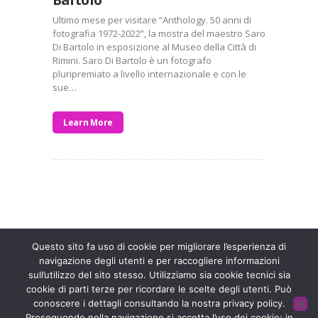
Ultimo mese per visitare “Anthology. 50 anni di
fotografia 1972-2022”, la mostra del maestro Saro
Di Bartolo in esposizione al Museo della Città di
Rimini. Saro Di Bartolo è un fotografo
pluripremiato a livello internazionale e con le
sue…
Learn More
Entra a far parte di una grande famiglia. Insieme,
stiamo creando un futuro senza dolore.
Contattaci!
Questo sito fa uso di cookie per migliorare l’esperienza di
navigazione degli utenti e per raccogliere informazioni
Fondazione ISAL © 2026 P. IVA 03932590403
sull’utilizzo del sito stesso. Utilizziamo sia cookie tecnici sia
Privacy Policy
- Sviluppato da
Archimede - A.S.I. srl
cookie di parti terze per ricordare le scelte degli utenti. Può
conoscere i dettagli consultando la nostra privacy policy.
Proseguendo nella navigazione si accetta l’uso dei cookie; in