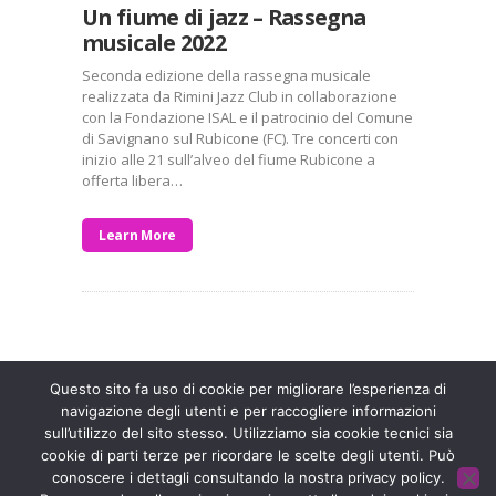
Un fiume di jazz – Rassegna
musicale 2022
Seconda edizione della rassegna musicale
realizzata da Rimini Jazz Club in collaborazione
con la Fondazione ISAL e il patrocinio del Comune
di Savignano sul Rubicone (FC). Tre concerti con
inizio alle 21 sull’alveo del fiume Rubicone a
offerta libera…
Learn More
Entra a far parte di una grande famiglia. Insieme,
stiamo creando un futuro senza dolore.
Contattaci!
Questo sito fa uso di cookie per migliorare l’esperienza di
navigazione degli utenti e per raccogliere informazioni
sull’utilizzo del sito stesso. Utilizziamo sia cookie tecnici sia
Fondazione ISAL © 2026 P. IVA 03932590403
cookie di parti terze per ricordare le scelte degli utenti. Può
conoscere i dettagli consultando la nostra privacy policy.
Privacy Policy
- Sviluppato da
Archimede - A.S.I. srl