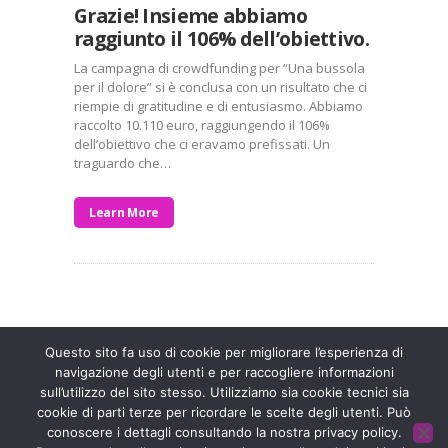
Grazie! Insieme abbiamo
raggiunto il 106% dell’obiettivo.
La campagna di crowdfunding per “Una bussola
per il dolore” si è conclusa con un risultato che ci
riempie di gratitudine e di entusiasmo. Abbiamo
raccolto 10.110 euro, raggiungendo il 106%
dell’obiettivo che ci eravamo prefissati. Un
traguardo che…
Learn More
Entra a far parte di una grande famiglia. Insieme,
stiamo creando un futuro senza dolore.
Contattaci!
Questo sito fa uso di cookie per migliorare l’esperienza di
navigazione degli utenti e per raccogliere informazioni
sull’utilizzo del sito stesso. Utilizziamo sia cookie tecnici sia
Fondazione ISAL © 2026 P. IVA 03932590403
cookie di parti terze per ricordare le scelte degli utenti. Può
conoscere i dettagli consultando la nostra privacy policy.
Privacy Policy
- Sviluppato da
Archimede - A.S.I. srl