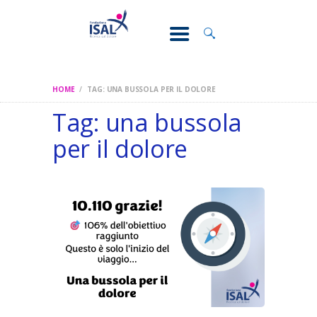
CONOSCI IL
DOLORE
SOSTEGNO E
ASSISTENZA
HOME
TAG: UNA BUSSOLA PER IL DOLORE
RICERCA
Tag: una bussola
FORMAZIONE
per il dolore
CHI SIAMO