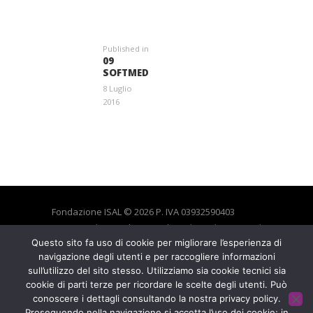
NAVIGAZIONE
ARTICOLI
Published in
Previous
09
post:
SOFTMED
8 Luglio
2016
Entra a far parte di una grande famiglia. Insieme,
stiamo creando un futuro senza dolore.
Contattaci!
Fondazione ISAL © 2026 P. IVA 03932590403
Privacy Policy
- Sviluppato da
Archimede - A.S.I. srl
Questo sito fa uso di cookie per migliorare l’esperienza di
navigazione degli utenti e per raccogliere informazioni
sull’utilizzo del sito stesso. Utilizziamo sia cookie tecnici sia
HOME
CONTATTACI
cookie di parti terze per ricordare le scelte degli utenti. Può
conoscere i dettagli consultando la nostra privacy policy.
Proseguendo nella navigazione si accetta l’uso dei cookie; in