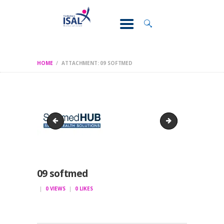
CONOSCI IL
DOLORE
SOSTEGNO E
ASSISTENZA
HOME
ATTACHMENT: 09 SOFTMED
RICERCA
FORMAZIONE
CHI SIAMO
08 marifarma
10 asd
09 softmed
0
VIEWS
0
LIKES