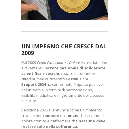
UN IMPEGNO CHE CRESCE DAL
2009
Dal 2009
Cento Città contro il Dolore
è cresciuta fino
a diventare una
rete nazionale di solidarietà
scientifica e sociale
, capace di connettere
cittadini, medici, ricercatori e istituzioni.
Il
report 2024
ha confermato l’impatto positivo
dell’iniziativa in termini di partecipazione,
visibilità mediatica e miglioramento dell’accesso
alle cure.
L’edizione 2025 si annuncia come un momento
cruciale per
rompere il silenzio
che circonda il
dolore cronico e riaffermare che
nessuno deve
restare solo nella sofferenza
.