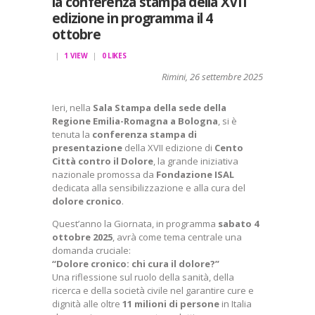
la conferenza stampa della XVII
edizione in programma il 4
ottobre
1
VIEW
0
LIKES
Rimini, 26 settembre 2025
Ieri, nella
Sala Stampa della sede della
Regione Emilia-Romagna a Bologna
, si è
tenuta la
conferenza stampa di
presentazione
della XVII edizione di
Cento
Città contro il Dolore
, la grande iniziativa
nazionale promossa da
Fondazione ISAL
dedicata alla sensibilizzazione e alla cura del
dolore cronico
.
Quest’anno la Giornata, in programma
sabato 4
ottobre 2025
, avrà come tema centrale una
domanda cruciale:
“Dolore cronico: chi cura il dolore?”
Una riflessione sul ruolo della sanità, della
ricerca e della società civile nel garantire cure e
dignità alle oltre
11 milioni di persone
in Italia