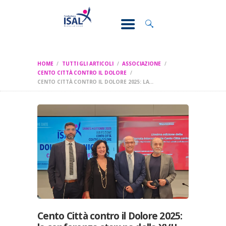
CONOSCI IL
DOLORE
SOSTEGNO E
ASSISTENZA
HOME
TUTTI GLI ARTICOLI
ASSOCIAZIONE
RICERCA
CENTO CITTÀ CONTRO IL DOLORE
CENTO CITTÀ CONTRO IL DOLORE 2025: LA...
FORMAZIONE
CHI SIAMO
Cento Città contro il Dolore 2025: