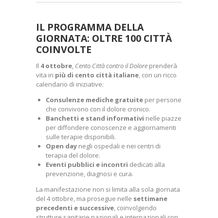
IL PROGRAMMA DELLA
GIORNATA: OLTRE 100 CITTÀ
COINVOLTE
Il
4 ottobre
,
Cento Città contro il Dolore
prenderà
vita in
più di cento città italiane
, con un ricco
calendario di iniziative:
Consulenze mediche gratuite
per persone
che convivono con il dolore cronico.
Banchetti e stand informativi
nelle piazze
per diffondere conoscenze e aggiornamenti
sulle terapie disponibili.
Open day
negli ospedali e nei centri di
terapia del dolore.
Eventi pubblici e incontri
dedicati alla
prevenzione, diagnosi e cura.
La manifestazione non si limita alla sola giornata
del 4 ottobre, ma prosegue nelle
settimane
precedenti e successive
, coinvolgendo
strutture sanitarie nazionali e internazionali con