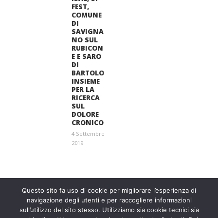
FEST,
COMUNE
DI
SAVIGNA
NO SUL
RUBICON
E E SARO
DI
BARTOLO
INSIEME
PER LA
RICERCA
SUL
DOLORE
CRONICO
4 Settembre
2019
Entra a far parte di una grande famiglia. Insieme,
stiamo creando un futuro senza dolore.
Contattaci!
Questo sito fa uso di cookie per migliorare l’esperienza di
navigazione degli utenti e per raccogliere informazioni
sull’utilizzo del sito stesso. Utilizziamo sia cookie tecnici sia