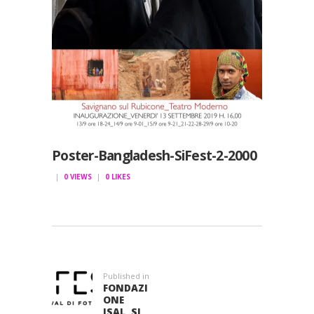
Poster-Bangladesh-SiFest-2-2000
0
VIEWS
0
LIKES
NAVIGAZIONE
ARTICOLI
Published in
Previous
FONDAZI
post:
ONE
ISAL, SI