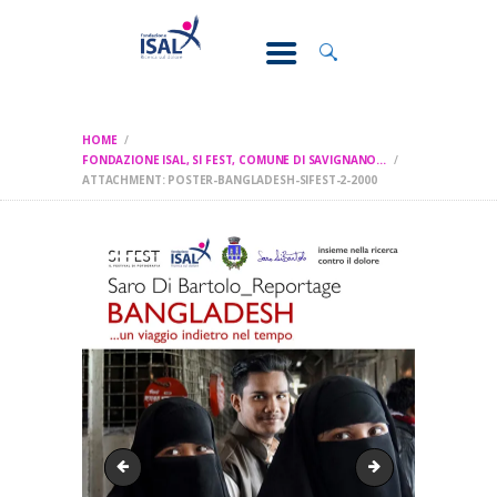
CONOSCI IL
DOLORE
SOSTEGNO E
ASSISTENZA
HOME
RICERCA
FONDAZIONE ISAL, SI FEST, COMUNE DI SAVIGNANO...
ATTACHMENT: POSTER-BANGLADESH-SIFEST-2-2000
FORMAZIONE
CHI SIAMO
Logo SI FEST
SI-FEST-OSPITA-3