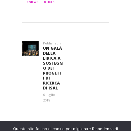
0
VIEWS
0
LIKES
NAVIGAZIONE
ARTICOLI
Published in
Previous
UN GALÀ
post:
DELLA
LIRICA A
SOSTEGN
O DEI
PROGETT
I DI
RICERCA
DI ISAL
6 Luglio
2018
Entra a far parte di una grande famiglia. Insieme,
stiamo creando un futuro senza dolore.
Contattaci!
Questo sito fa uso di cookie per migliorare l’esperienza di