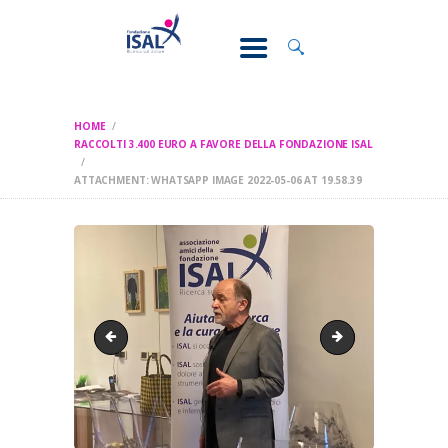
CONOSCI IL
DOLORE
SOSTEGNO E
ASSISTENZA
HOME
RICERCA
RACCOLTI 3.400 EURO A FAVORE DELLA FONDAZIONE ISAL
FORMAZIONE
ATTACHMENT: WHATSAPP IMAGE 2022-05-06 AT 19.58.39
CHI SIAMO
WhatsApp Image 2022-05-06 at 19.58.28
WhatsApp Image 2