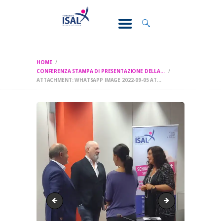
CONOSCI IL
DOLORE
SOSTEGNO E
ASSISTENZA
HOME
RICERCA
CONFERENZA STAMPA DI PRESENTAZIONE DELLA...
ATTACHMENT: WHATSAPP IMAGE 2022-09-05 AT...
FORMAZIONE
CHI SIAMO
WhatsApp Image 2022-09-05 at 10.47.10 (1)
WhatsApp Image 2