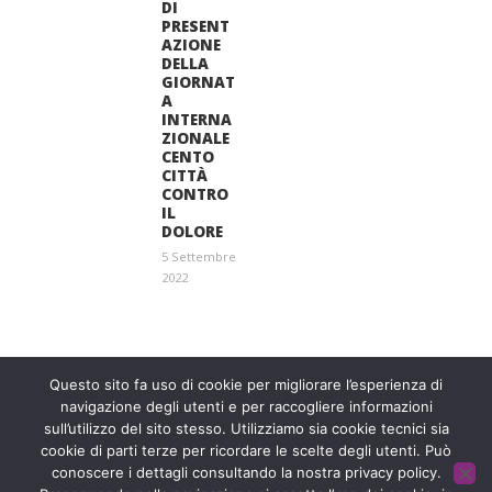
DI
PRESENT
AZIONE
DELLA
GIORNAT
A
INTERNA
ZIONALE
CENTO
CITTÀ
CONTRO
IL
DOLORE
5 Settembre
2022
Entra a far parte di una grande famiglia. Insieme,
stiamo creando un futuro senza dolore.
Contattaci!
Questo sito fa uso di cookie per migliorare l’esperienza di
navigazione degli utenti e per raccogliere informazioni
sull’utilizzo del sito stesso. Utilizziamo sia cookie tecnici sia
Fondazione ISAL © 2026 P. IVA 03932590403
cookie di parti terze per ricordare le scelte degli utenti. Può
conoscere i dettagli consultando la nostra privacy policy.
Privacy Policy
- Sviluppato da
Archimede - A.S.I. srl