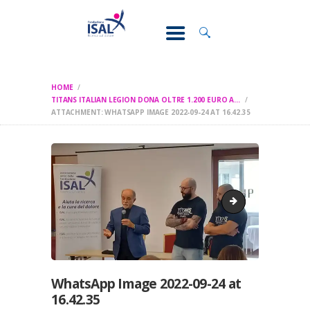
CONOSCI IL
DOLORE
SOSTEGNO E
ASSISTENZA
HOME
RICERCA
TITANS ITALIAN LEGION DONA OLTRE 1.200 EURO A...
ATTACHMENT: WHATSAPP IMAGE 2022-09-24 AT 16.42.35
FORMAZIONE
CHI SIAMO
WhatsApp Image 2
WhatsApp Image 2022-09-24 at
16.42.35