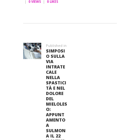
0
VIEWS
0
LIKES
NAVIGAZIONE
ARTICOLI
Published in
Previous
SIMPOSI
post:
O SULLA
VIA
INTRATE
CALE
NELLA
SPASTICI
TÀ E NEL
DOLORE
DEL
MIELOLES
O:
APPUNT
AMENTO
A
SULMON
A IL 22