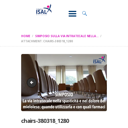
CONOSCI IL
DOLORE
SOSTEGNO E
ASSISTENZA
HOME
SIMPOSIO SULLA VIA INTRATECALE NELLA...
RICERCA
ATTACHMENT: CHAIRS-380318_1280
FORMAZIONE
CHI SIAMO
save the date sulmona 22 novembre 2024 - simposio via
chairs-380318_1280