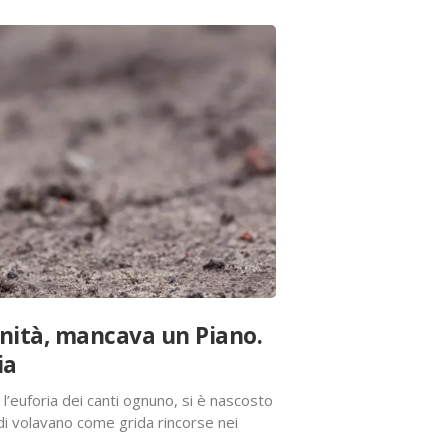
nità, mancava un Piano.
ia
l’euforia dei canti ognuno, si è nascosto
di volavano come grida rincorse nei
dei morti e del sospetto. Lontano