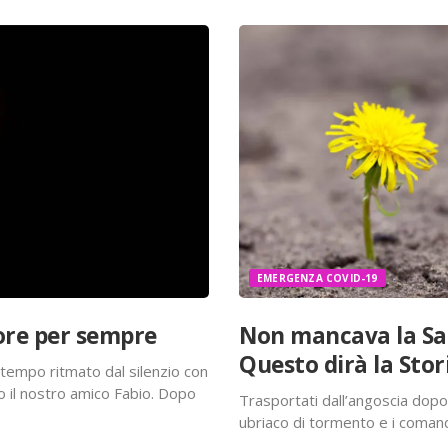
EMERGENZA COVID-19
uore per sempre
Non mancava la Sa
Questo dirà la Stor
 tempo ritmato dal silenzio con
to il nostro amico Fabio. Dopo
Trasportati dall’angoscia dopo 
lla sua Famiglia, oggi noi, amici
ubriaco di tormento e i coman
giorni con il fuoco incrociato 