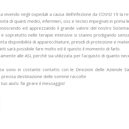
i sta vivendo negli ospedali a causa dell’infezione da COVID 19 la r
tà di quanti medici, infermieri, oss e tecnici impegnati in prima li
riconoscendo ed apprezzando il grande valore del nostro Sistem
 e sopratutto nelle terapie intensive si stanno prodigando senza 
otta disponibilità di apparecchiature, presidi di protezione e mater
anti sarà possibile fare molto ed è questo il momento di farlo.
ente alle ASL perché sia utilizzata per l’acquisto di quanto neces
ea sono in costante contatto con le Direzioni delle Aziende Sa
a precisa destinazione delle somme raccolte
tuo aiuto: fai girare il messaggio!