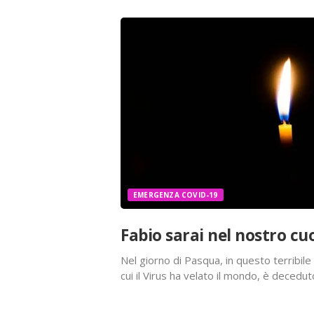
EMERGENZA COVID-19
Fabio sarai nel nostro c
Nel giorno di Pasqua, in questo terribile
cui il Virus ha velato il mondo, è decedu
aver rispettato il dolore inconsolabile de
e compagni…