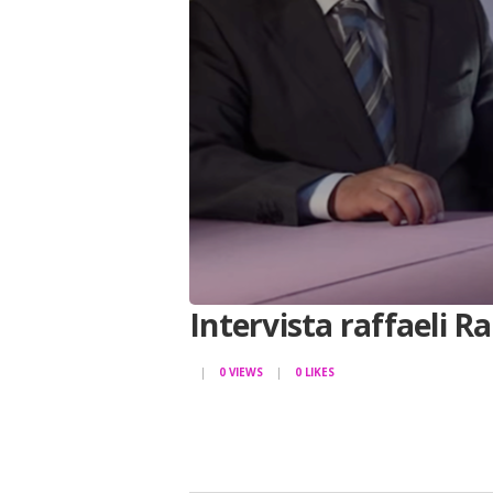
Intervista raffaeli R
0
VIEWS
0
LIKES