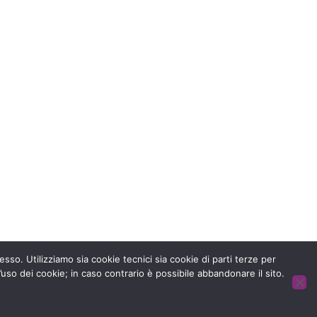
 senza dolore.
esso. Utilizziamo sia cookie tecnici sia cookie di parti terze per
’uso dei cookie; in caso contrario è possibile abbandonare il sito.
HOME
CONTATTACI