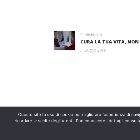
NAVIGAZIONE
ARTICOLI
Previous
Published in
CURA LA TUA VITA, NON
post:
3 Giugno 2019
Entra a far p
Questo sito fa uso di cookie per migliorare l’esperienza di navig
Fondazione ISAL © 2026 P. IVA 03932
ricordare le scelte degli utenti. Può conoscere i dettagli consult
srl