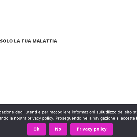
 SOLO LA TUA MALATTIA
arte di una grande famiglia. Insieme, stiamo creando un futuro
Contattaci!
azione degli utenti e per raccogliere informazioni sull’utilizzo del sito st
590403
Privacy Policy
- Sviluppato da
Archimede - A.S.I.
ando la nostra privacy policy. Proseguendo nella navigazione si accetta l
Ok
No
Privacy policy