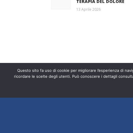
TERAPIA DEL DOLORE
post:
13 Aprile 2026
Entra a far p
Questo sito fa uso di cookie per migliorare l’esperienza di navig
Fondazione ISAL © 2026 P. IVA 03932
ricordare le scelte degli utenti. Può conoscere i dettagli consult
srl