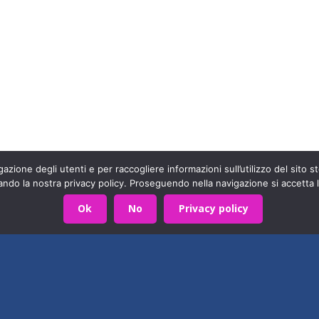
arte di una grande famiglia. Insieme, stiamo creando un futuro
Contattaci!
azione degli utenti e per raccogliere informazioni sull’utilizzo del sito st
590403
Privacy Policy
- Sviluppato da
Archimede - A.S.I.
ando la nostra privacy policy. Proseguendo nella navigazione si accetta l
Ok
No
Privacy policy