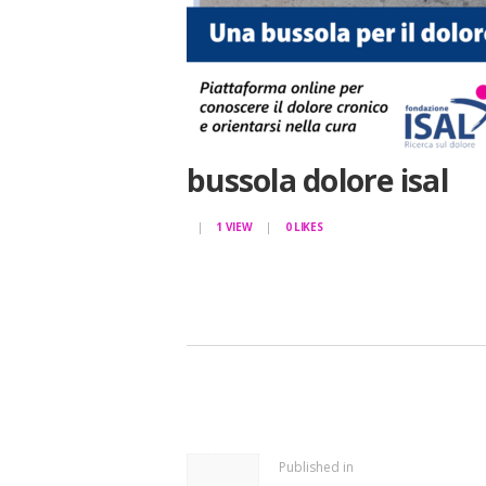
bussola dolore isal
1
VIEW
0
LIKES
NAVIGAZIONE
ARTICOLI
Previous
Published in