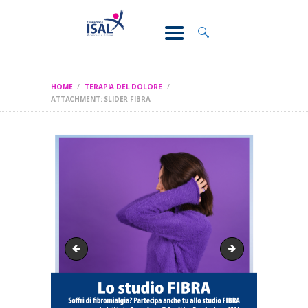
CONOSCI IL
DOLORE
SOSTEGNO E
ASSISTENZA
HOME
TERAPIA DEL DOLORE
RICERCA
ATTACHMENT: SLIDER FIBRA
FORMAZIONE
CHI SIAMO
slider ascolto psicologico
slider ricerca