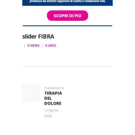
slider FIBRA
0
VIEWS
0
LIKES
NAVIGAZIONE
ARTICOLI
Published in
Previous
TERAPIA
post:
DEL
DOLORE
13 Aprile
2026