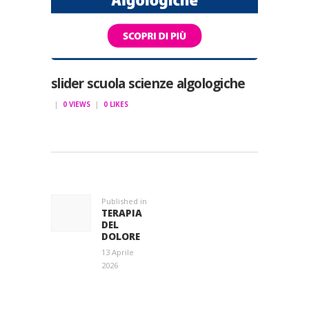
slider scuola scienze algologiche
0
VIEWS
0
LIKES
NAVIGAZIONE
ARTICOLI
Published in
Previous
TERAPIA
post:
DEL
DOLORE
13 Aprile
2026