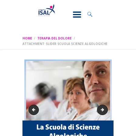
CONOSCI IL
DOLORE
SOSTEGNO E
ASSISTENZA
HOME
TERAPIA DEL DOLORE
RICERCA
ATTACHMENT: SLIDER SCUOLA SCIENZE ALGOLOGICHE
FORMAZIONE
CHI SIAMO
slider ricerca
slider second opi