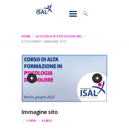
CONOSCI IL
DOLORE
SOSTEGNO E
ASSISTENZA
HOME
LA SCUOLA DI PSICOLOGIA ISAL
RICERCA
ATTACHMENT: IMMAGINE SITO
FORMAZIONE
CHI SIAMO
Immagine sito 2
Immagine sito 20
Immagine sito
1
VIEW
0
LIKES