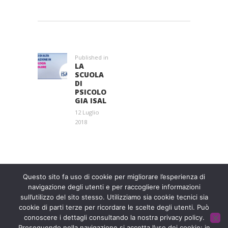
NAVIGAZIONE
ARTICOLI
Published in
Previous
LA
post:
SCUOLA
DI
PSICOLO
GIA ISAL
12 Luglio
2018
Entra a far parte di una grande famiglia. Insieme,
stiamo creando un futuro senza dolore.
Contattaci!
Questo sito fa uso di cookie per migliorare l’esperienza di
navigazione degli utenti e per raccogliere informazioni
sull’utilizzo del sito stesso. Utilizziamo sia cookie tecnici sia
Fondazione ISAL © 2026 P. IVA 03932590403
cookie di parti terze per ricordare le scelte degli utenti. Può
Privacy Policy
- Sviluppato da
Archimede - A.S.I. srl
conoscere i dettagli consultando la nostra privacy policy.
Proseguendo nella navigazione si accetta l’uso dei cookie; in