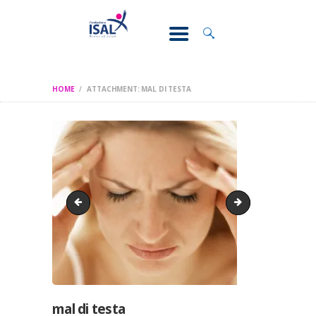
CONOSCI IL
DOLORE
SOSTEGNO E
ASSISTENZA
HOME
ATTACHMENT: MAL DI TESTA
RICERCA
FORMAZIONE
CHI SIAMO
questionario pazienti
mal di schiena
mal di testa