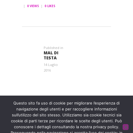
0
VIEWS
0
LIKES
NAVIGAZIONE
ARTICOLI
Published in
Previous
MAL DI
post:
TESTA
14 Luglio
2016
Entra a far parte di una grande famiglia. Insieme,
stiamo creando un futuro senza dolore.
Contattaci!
Questo sito fa uso di cookie per migliorare l’esperienza di
navigazione degli utenti e per raccogliere informazioni
sull’utilizzo del sito stesso. Utilizziamo sia cookie tecnici sia
Fondazione ISAL © 2026 P. IVA 03932590403
cookie di parti terze per ricordare le scelte degli utenti. Può
Privacy Policy
- Sviluppato da
Archimede - A.S.I. srl
conoscere i dettagli consultando la nostra privacy policy.
Proseguendo nella navigazione si accetta l’uso dei cookie; in