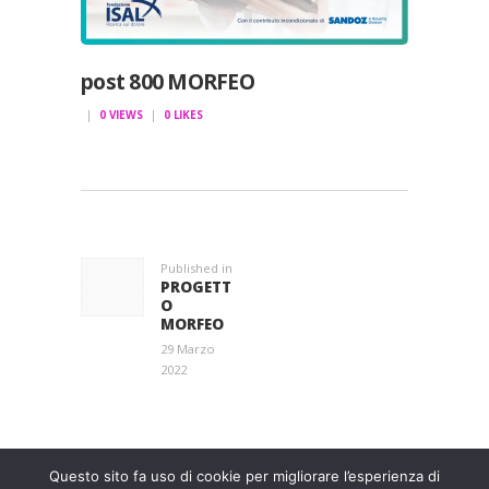
post 800 MORFEO
0
VIEWS
0
LIKES
NAVIGAZIONE
ARTICOLI
Published in
Previous
PROGETT
post:
O
MORFEO
29 Marzo
2022
Entra a far parte di una grande famiglia. Insieme,
stiamo creando un futuro senza dolore.
Contattaci!
Questo sito fa uso di cookie per migliorare l’esperienza di