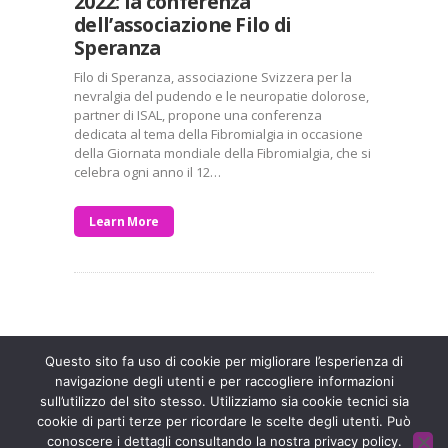
2022: la conferenza
dell’associazione Filo di
Speranza
Filo di Speranza, associazione Svizzera per la
nevralgia del pudendo e le neuropatie dolorose,
partner di ISAL, propone una conferenza
dedicata al tema della Fibromialgia in occasione
della Giornata mondiale della Fibromialgia, che si
celebra ogni anno il 12…
Learn More
Entra a far parte di una grande famiglia. Insieme,
stiamo creando un futuro senza dolore.
Contattaci!
Questo sito fa uso di cookie per migliorare l’esperienza di
navigazione degli utenti e per raccogliere informazioni
sull’utilizzo del sito stesso. Utilizziamo sia cookie tecnici sia
Fondazione ISAL © 2026 P. IVA 03932590403
cookie di parti terze per ricordare le scelte degli utenti. Può
conoscere i dettagli consultando la nostra privacy policy.
Privacy Policy
- Sviluppato da
Archimede - A.S.I. srl