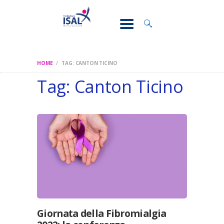
CONOSCI IL
DOLORE
SOSTEGNO E
ASSISTENZA
HOME
TAG: CANTON TICINO
RICERCA
Tag: Canton Ticino
FORMAZIONE
CHI SIAMO
Giornata della Fibromialgia