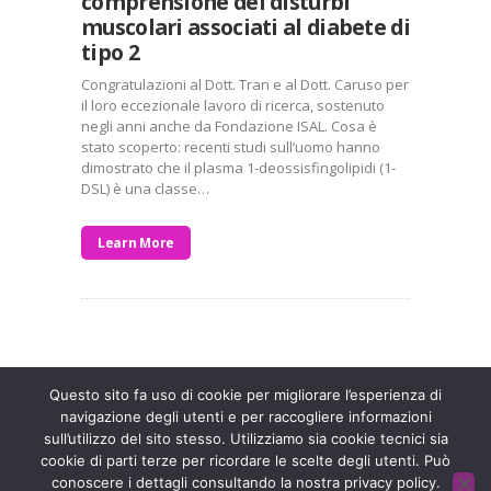
comprensione dei disturbi
muscolari associati al diabete di
tipo 2
Congratulazioni al Dott. Tran e al Dott. Caruso per
il loro eccezionale lavoro di ricerca, sostenuto
negli anni anche da Fondazione ISAL. Cosa è
stato scoperto: recenti studi sull’uomo hanno
dimostrato che il plasma 1-deossisfingolipidi (1-
DSL) è una classe…
Learn More
Entra a far parte di una grande famiglia. Insieme,
stiamo creando un futuro senza dolore.
Contattaci!
Questo sito fa uso di cookie per migliorare l’esperienza di
navigazione degli utenti e per raccogliere informazioni
sull’utilizzo del sito stesso. Utilizziamo sia cookie tecnici sia
Fondazione ISAL © 2026 P. IVA 03932590403
cookie di parti terze per ricordare le scelte degli utenti. Può
conoscere i dettagli consultando la nostra privacy policy.
Privacy Policy
- Sviluppato da
Archimede - A.S.I. srl