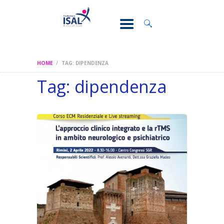
CONOSCI IL
DOLORE
SOSTEGNO E
ASSISTENZA
HOME
TAG: DIPENDENZA
RICERCA
Tag: dipendenza
FORMAZIONE
CHI SIAMO