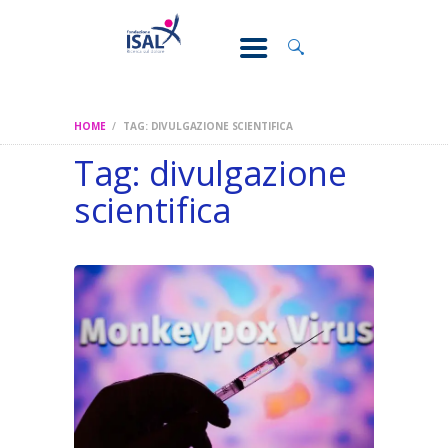
CONOSCI IL
DOLORE
SOSTEGNO E
ASSISTENZA
HOME
TAG: DIVULGAZIONE SCIENTIFICA
RICERCA
Tag: divulgazione
FORMAZIONE
scientifica
CHI SIAMO