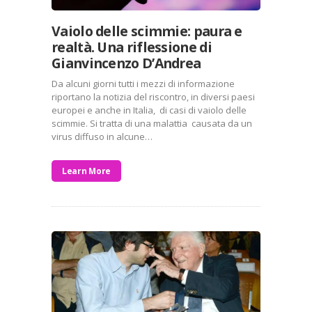
Vaiolo delle scimmie: paura e
realtà. Una riflessione di
Gianvincenzo D’Andrea
Da alcuni giorni tutti i mezzi di informazione
riportano la notizia del riscontro, in diversi paesi
europei e anche in Italia, di casi di vaiolo delle
scimmie. Si tratta di una malattia causata da un
virus diffuso in alcune…
Learn More