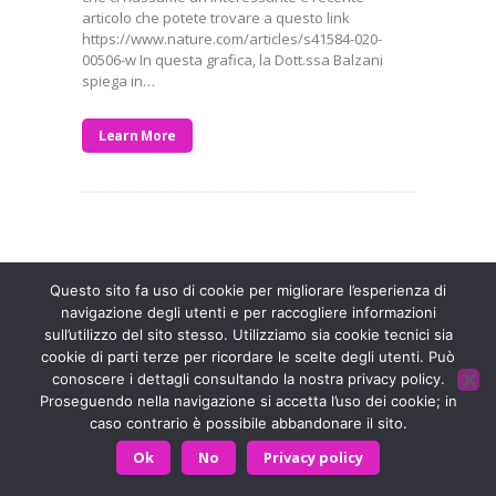
articolo che potete trovare a questo link
https://www.nature.com/articles/s41584-020-
00506-w In questa grafica, la Dott.ssa Balzani
spiega in…
Learn More
Entra a far parte di una grande famiglia. Insieme,
stiamo creando un futuro senza dolore.
Contattaci!
Questo sito fa uso di cookie per migliorare l’esperienza di
navigazione degli utenti e per raccogliere informazioni
sull’utilizzo del sito stesso. Utilizziamo sia cookie tecnici sia
Fondazione ISAL © 2026 P. IVA 03932590403
cookie di parti terze per ricordare le scelte degli utenti. Può
conoscere i dettagli consultando la nostra privacy policy.
Privacy Policy
- Sviluppato da
Archimede - A.S.I. srl
Proseguendo nella navigazione si accetta l’uso dei cookie; in
caso contrario è possibile abbandonare il sito.
HOME
CONTATTACI
Ok
No
Privacy policy