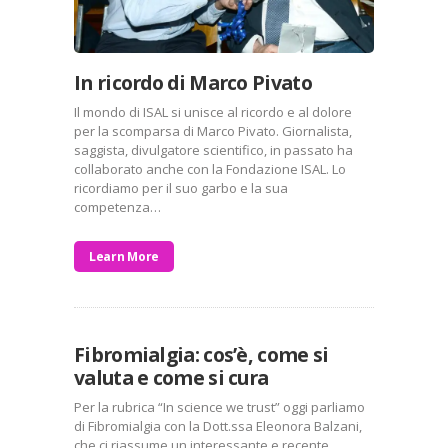
In ricordo di Marco Pivato
Il mondo di ISAL si unisce al ricordo e al dolore
per la scomparsa di Marco Pivato. Giornalista,
saggista, divulgatore scientifico, in passato ha
collaborato anche con la Fondazione ISAL. Lo
ricordiamo per il suo garbo e la sua
competenza…
Learn More
Fibromialgia: cos’è, come si
valuta e come si cura
Per la rubrica “In science we trust” oggi parliamo
di Fibromialgia con la Dott.ssa Eleonora Balzani,
che ci riassume un interessante e recente