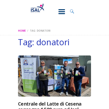
CONOSCI IL
DOLORE
SOSTEGNO E
ASSISTENZA
HOME
TAG: DONATORI
RICERCA
Tag: donatori
FORMAZIONE
CHI SIAMO
Centrale del Latte di Cesena