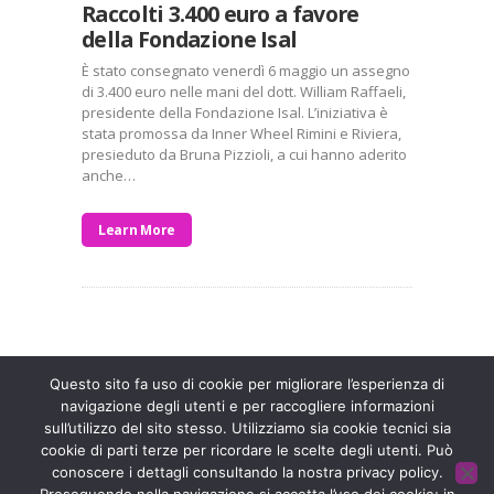
Raccolti 3.400 euro a favore
della Fondazione Isal
È stato consegnato venerdì 6 maggio un assegno
di 3.400 euro nelle mani del dott. William Raffaeli,
presidente della Fondazione Isal. L’iniziativa è
stata promossa da Inner Wheel Rimini e Riviera,
presieduto da Bruna Pizzioli, a cui hanno aderito
anche…
Learn More
Entra a far parte di una grande famiglia. Insieme,
stiamo creando un futuro senza dolore.
Contattaci!
Questo sito fa uso di cookie per migliorare l’esperienza di
navigazione degli utenti e per raccogliere informazioni
sull’utilizzo del sito stesso. Utilizziamo sia cookie tecnici sia
Fondazione ISAL © 2026 P. IVA 03932590403
cookie di parti terze per ricordare le scelte degli utenti. Può
conoscere i dettagli consultando la nostra privacy policy.
Privacy Policy
- Sviluppato da
Archimede - A.S.I. srl