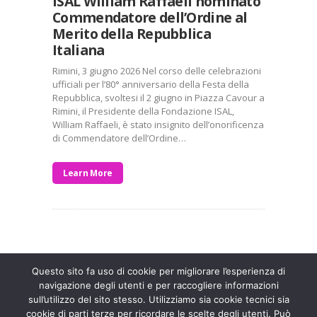
ISAL William Raffaeli nominato
Commendatore dell’Ordine al
Merito della Repubblica
Italiana
Rimini, 3 giugno 2026 Nel corso delle celebrazioni
ufficiali per l’80° anniversario della Festa della
Repubblica, svoltesi il 2 giugno in Piazza Cavour a
Rimini, il Presidente della Fondazione ISAL,
William Raffaeli, è stato insignito dell’onorificenza
di Commendatore dell’Ordine…
Learn More
Entra a far parte di una grande famiglia. Insieme,
stiamo creando un futuro senza dolore.
Contattaci!
Questo sito fa uso di cookie per migliorare l’esperienza di
navigazione degli utenti e per raccogliere informazioni
sull’utilizzo del sito stesso. Utilizziamo sia cookie tecnici sia
Fondazione ISAL © 2026 P. IVA 03932590403
cookie di parti terze per ricordare le scelte degli utenti. Può