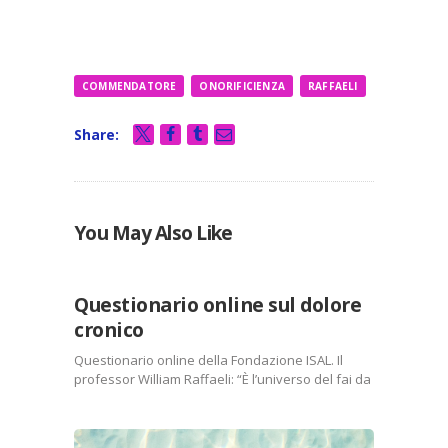
COMMENDATORE
ONORIFICIENZA
RAFFAELI
Share:
You May Also Like
COMUNICATI
STAMPA
Questionario online sul dolore
cronico
Questionario online della Fondazione ISAL. Il
professor William Raffaeli: “È l’universo del fai da
te, le istituzioni sanitarie facciano di più per far
conoscere i percorsi terapeutici”.