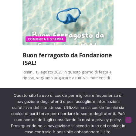
Condividi:
X
Facebook
Stampa
LinkedIn
WhatsApp
E-mail
COMUNICATI STAMPA
Buon ferragosto da Fondazione
Mi piace:
ISAL!
Rimini, 15 agosto 2025 In questo giorno di festa e
riposo, vogliamo augurare a tutti voi momenti di
serenità, gioia e condivisione con le persone
care. Che sia un’occasione per ricaricare le
energie e prendersi cura di sé, ricordando…
Questo sito fa uso di cookie per migliorare l’esperienza di
navigazione degli utenti e per raccogliere informazioni
Entra a far parte di una grande famiglia. Insieme,
sull’utilizzo del sito stesso. Utilizziamo sia cookie tecnici sia
Condividi:
stiamo creando un futuro senza dolore.
Contattaci!
cookie di parti terze per ricordare le scelte degli utenti. Può
X
Facebook
conoscere i dettagli consultando la nostra privacy policy.
Proseguendo nella navigazione si accetta l’uso dei cookie; in
Stampa
LinkedIn
caso contrario è possibile abbandonare il sito.
Fondazione ISAL © 2026 P. IVA 03932590403