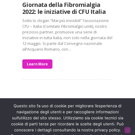
Giornata della Fibromialgia
2022: le iniziative di CFU Italia
Sotto lo slogan “Mai più invisibili” l’associazione
CFU – Italia (Comitato Fibromialgici uniti), nostro
prezioso partner, promuove una serie di
iniziative in tutta Italia, non solo nella giornata del
12 maggio. Si parte dal Convegno nazionale
all’Acquario Romano, con…
Learn More
Entra a far parte di una grande famiglia. Insieme,
stiamo creando un futuro senza dolore.
Contattaci!
Questo sito fa uso di cookie per migliorare l’esperienza di
navigazione degli utenti e per raccogliere informazioni
sull’utilizzo del sito stesso. Utilizziamo sia cookie tecnici sia
Fondazione ISAL © 2026 P. IVA 03932590403
cookie di parti terze per ricordare le scelte degli utenti. Può
conoscere i dettagli consultando la nostra privacy policy.
Privacy Policy
- Sviluppato da
Archimede - A.S.I. srl