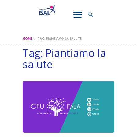
CONOSCI IL
DOLORE
SOSTEGNO E
ASSISTENZA
HOME
TAG: PIANTIAMO LA SALUTE
RICERCA
Tag: Piantiamo la
FORMAZIONE
salute
CHI SIAMO