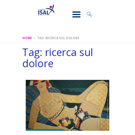
CONOSCI IL
DOLORE
SOSTEGNO E
ASSISTENZA
HOME
TAG: RICERCA SUL DOLORE
RICERCA
Tag: ricerca sul
FORMAZIONE
dolore
CHI SIAMO