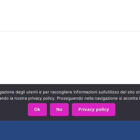
arte di una grande famiglia. Insieme, stiamo creando un futuro
Contattaci!
azione degli utenti e per raccogliere informazioni sull’utilizzo del sito st
ando la nostra privacy policy. Proseguendo nella navigazione si accetta l
590403
Privacy Policy
- Sviluppato da
Archimede - A.S.I.
Ok
No
Privacy policy