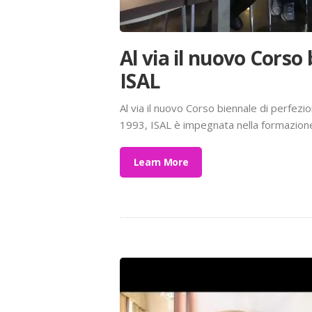
Al via il nuovo Corso
ISAL
Al via il nuovo Corso biennale di perfe
1993, ISAL è impegnata nella formazione 
Learn More