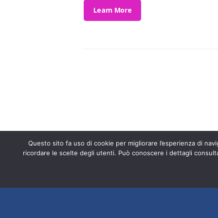
Learn More
Entra a far p
Questo sito fa uso di cookie per migliorare l’esperienza di navig
ricordare le scelte degli utenti. Può conoscere i dettagli consult
Fondazione ISAL © 2026 P. IVA 03932
srl