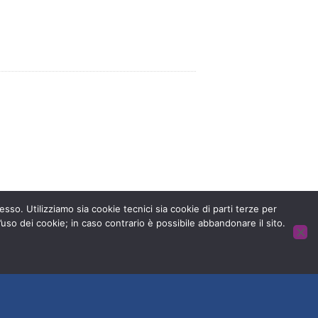
 senza dolore.
esso. Utilizziamo sia cookie tecnici sia cookie di parti terze per
’uso dei cookie; in caso contrario è possibile abbandonare il sito.
HOME
CONTATTACI