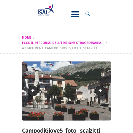
CONOSCI IL
DOLORE
SOSTEGNO E
ASSISTENZA
HOME
RICERCA
ECCO IL PERCORSO DELL'EDIZIONE STRAORDINARIA...
ATTACHMENT: CAMPODIGIOVE5_FOTO _SCALZITTI
FORMAZIONE
CHI SIAMO
CampodiGiove_ Foto scalzitti
Cansano_foto_scal
CampodiGiove5_foto _scalzitti