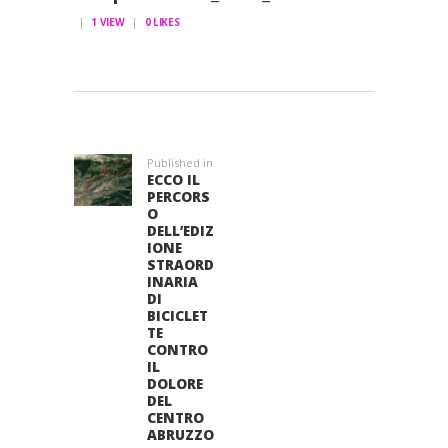
1
VIEW
0
LIKES
NAVIGAZIONE
ARTICOLI
Published in
Previous
ECCO IL
post:
PERCORS
O
DELL’EDIZ
IONE
STRAORD
INARIA
DI
BICICLET
TE
CONTRO
IL
DOLORE
DEL
CENTRO
ABRUZZO