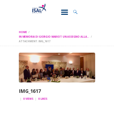
CONOSCI IL
DOLORE
SOSTEGNO E
ASSISTENZA
HOME
RICERCA
IN MEMORIA DI GIORGIO MARIOT UN ASSEGNO ALLA...
ATTACHMENT: IMG_1617
FORMAZIONE
CHI SIAMO
IMG_1617
0
VIEWS
0
LIKES