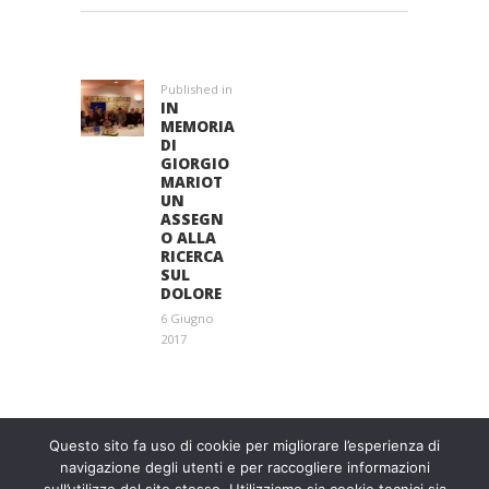
NAVIGAZIONE
ARTICOLI
Published in
Previous
IN
post:
MEMORIA
DI
GIORGIO
MARIOT
UN
ASSEGN
O ALLA
RICERCA
SUL
DOLORE
6 Giugno
2017
Entra a far parte di una grande famiglia. Insieme,
stiamo creando un futuro senza dolore.
Contattaci!
Questo sito fa uso di cookie per migliorare l’esperienza di
navigazione degli utenti e per raccogliere informazioni