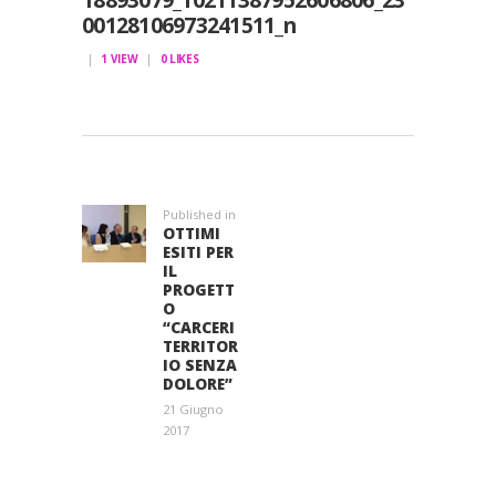
00128106973241511_n
1
VIEW
0
LIKES
NAVIGAZIONE
ARTICOLI
Published in
Previous
OTTIMI
post:
ESITI PER
IL
PROGETT
O
“CARCERI
TERRITOR
IO SENZA
DOLORE”
21 Giugno
2017