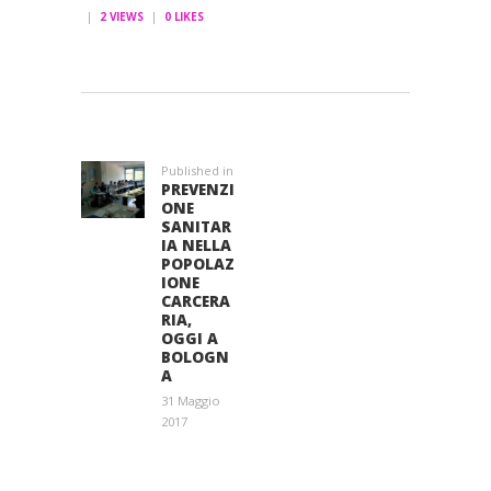
2
VIEWS
0
LIKES
NAVIGAZIONE
ARTICOLI
Published in
Previous
PREVENZI
post:
ONE
SANITAR
IA NELLA
POPOLAZ
IONE
CARCERA
RIA,
OGGI A
BOLOGN
A
31 Maggio
2017