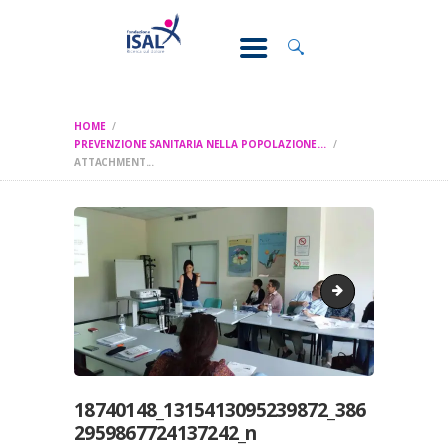
CONOSCI IL
DOLORE
SOSTEGNO E
ASSISTENZA
HOME
RICERCA
PREVENZIONE SANITARIA NELLA POPOLAZIONE...
ATTACHMENT...
FORMAZIONE
CHI SIAMO
18740621_131541
18740148_1315413095239872_386
2959867724137242_n