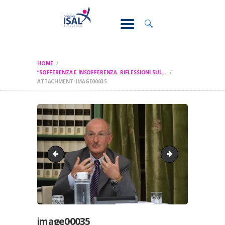
CONOSCI IL
DOLORE
SOSTEGNO E
ASSISTENZA
HOME
RICERCA
“SOFFERENZA E INSOFFERENZA. RIFLESSIONI SUL...
ATTACHMENT: IMAGE00035
FORMAZIONE
CHI SIAMO
image00034
image00036
image00035