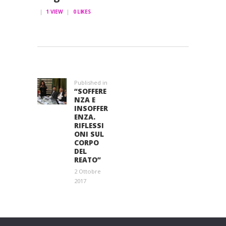
1
VIEW
0
LIKES
NAVIGAZIONE
ARTICOLI
Published in
Previous
“SOFFERE
post:
NZA E
INSOFFER
ENZA.
RIFLESSI
ONI SUL
CORPO
DEL
REATO”
2 Ottobre
2017
Entra a far parte di una grande famiglia. Insieme,
stiamo creando un futuro senza dolore.
Contattaci!