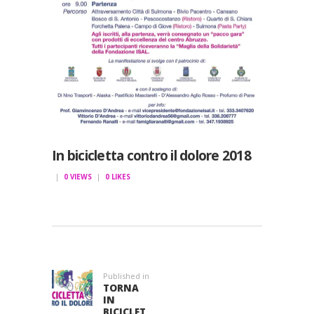
In bicicletta contro il dolore 2018
0
VIEWS
0
LIKES
NAVIGAZIONE
ARTICOLI
Published in
Previous
TORNA
post:
IN
BICICLET