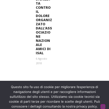
TA
CONTRO
IL
DOLORE
ORGANIZ
ZATO
DALL’ASS
OCIAZIO
NE
NAZION
ALE
AMICI DI
ISAL
6 Agosto
2018
Entra a far parte di una grande famiglia. Insieme,
stiamo creando un futuro senza dolore.
Contattaci!
Questo sito fa uso di cookie per migliorare l’esperienza di
navigazione degli utenti e per raccogliere informazioni
sull’utilizzo del sito stesso. Utilizziamo sia cookie tecnici sia
Fondazione ISAL © 2026 P. IVA 03932590403
cookie di parti terze per ricordare le scelte degli utenti. Può
conoscere i dettagli consultando la nostra privacy policy.
Privacy Policy
- Sviluppato da
Archimede - A.S.I. srl