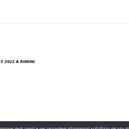
 2022 A RIMINI
arte di una grande famiglia. Insieme, stiamo creando un futuro
Contattaci!
azione degli utenti e per raccogliere informazioni sull’utilizzo del sito st