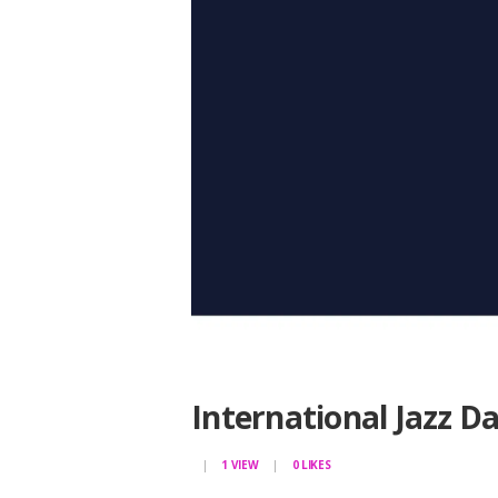
International Jazz D
1
VIEW
0
LIKES