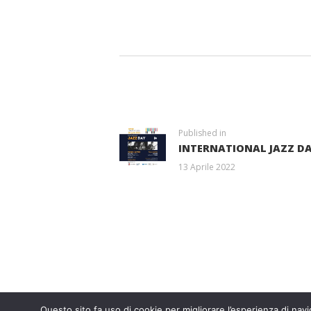
NAVIGAZIONE
ARTICOLI
Previous
Published in
INTERNATIONAL JAZZ DAY
post:
13 Aprile 2022
Entra a far p
Questo sito fa uso di cookie per migliorare l’esperienza di navig