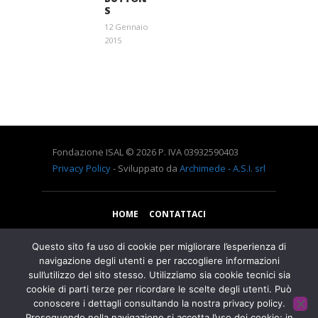
S
12 Gennaio
2015
Entra a far parte di una grande famiglia. Insieme,
stiamo creando un futuro senza dolore.
Contattaci!
Fondazione ISAL © 2026 P. IVA 03932590403
Privacy Policy
- Sviluppato da
Archimede - A.S.I. srl
HOME
CONTATTACI
Questo sito fa uso di cookie per migliorare l’esperienza di
navigazione degli utenti e per raccogliere informazioni
sull’utilizzo del sito stesso. Utilizziamo sia cookie tecnici sia
cookie di parti terze per ricordare le scelte degli utenti. Può
conoscere i dettagli consultando la nostra privacy policy.
Proseguendo nella navigazione si accetta l’uso dei cookie; in