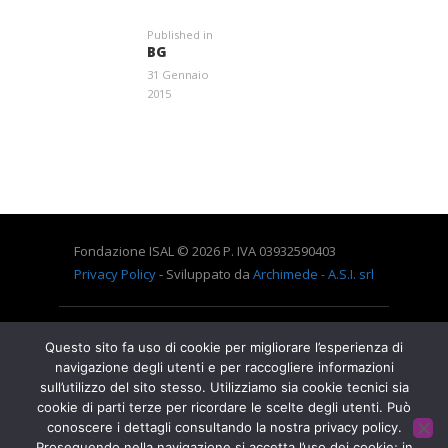
Published in
Previous
BG
post:
31 Gennaio
2015
Entra a far parte di una grande famiglia. Insieme,
stiamo creando un futuro senza dolore.
Contattaci!
Fondazione ISAL © 2026 P. IVA 03932590403
Privacy Policy
- Sviluppato da
Archimede - A.S.I. srl
HOME
CONTATTACI
Questo sito fa uso di cookie per migliorare l’esperienza di
navigazione degli utenti e per raccogliere informazioni
sull’utilizzo del sito stesso. Utilizziamo sia cookie tecnici sia
cookie di parti terze per ricordare le scelte degli utenti. Può
conoscere i dettagli consultando la nostra privacy policy.
Proseguendo nella navigazione si accetta l’uso dei cookie; in