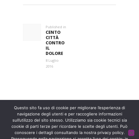
NAVIGAZIONE
ARTICOLI
Published in
Previous
CENTO
post:
CITTÀ
CONTRO
IL
DOLORE
8 Luglio
2016
Entra a far parte di una grande famiglia. Insieme,
stiamo creando un futuro senza dolore.
Contattaci!
Questo sito fa uso di cookie per migliorare l’esperienza di
navigazione degli utenti e per raccogliere informazioni
Fondazione ISAL © 2026 P. IVA 03932590403
sull’utilizzo del sito stesso. Utilizziamo sia cookie tecnici sia
Privacy Policy
- Sviluppato da
Archimede - A.S.I. srl
cookie di parti terze per ricordare le scelte degli utenti. Può
conoscere i dettagli consultando la nostra privacy policy.
Proseguendo nella navigazione si accetta l’uso dei cookie; in