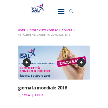
CONOSCI IL
DOLORE
SOSTEGNO E
ASSISTENZA
HOME
CENTO CITTÀ CONTRO IL DOLORE
RICERCA
ATTACHMENT: GIORNATA MONDIALE 2016
FORMAZIONE
CHI SIAMO
zeropain_010
SAVETHEDATE 201
giornata mondiale 2016
1
VIEW
0
LIKES