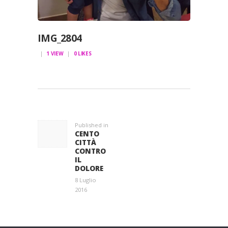
IMG_2804
1
VIEW
0
LIKES
NAVIGAZIONE
ARTICOLI
Published in
Previous
CENTO
post:
CITTÀ
CONTRO
IL
DOLORE
8 Luglio
2016
Entra a far parte di una grande famiglia. Insieme,