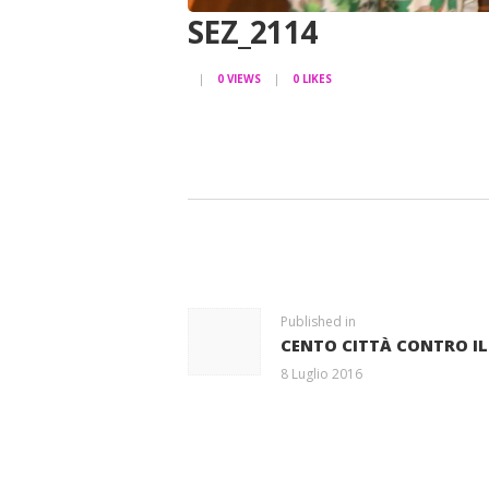
SEZ_2114
0
VIEWS
0
LIKES
NAVIGAZIONE
ARTICOLI
Previous
Published in
CENTO CITTÀ CONTRO I
post:
8 Luglio 2016