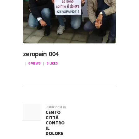
zeropain_004
0
VIEWS
0
LIKES
NAVIGAZIONE
ARTICOLI
Published in
Previous
CENTO
post:
CITTÀ
CONTRO
IL
DOLORE