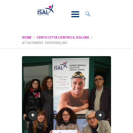
CONOSCI IL
DOLORE
SOSTEGNO E
ASSISTENZA
HOME
CENTO CITTÀ CONTRO IL DOLORE
RICERCA
ATTACHMENT: ZEROPAIN_004
FORMAZIONE
CHI SIAMO
zeropain_002
zeropain_006