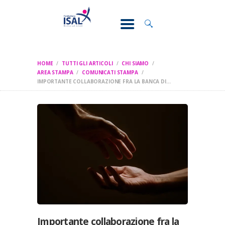
CONOSCI IL
DOLORE
SOSTEGNO E
ASSISTENZA
HOME
TUTTI GLI ARTICOLI
CHI SIAMO
RICERCA
AREA STAMPA
COMUNICATI STAMPA
IMPORTANTE COLLABORAZIONE FRA LA BANCA DI...
FORMAZIONE
CHI SIAMO
Importante collaborazione fra la