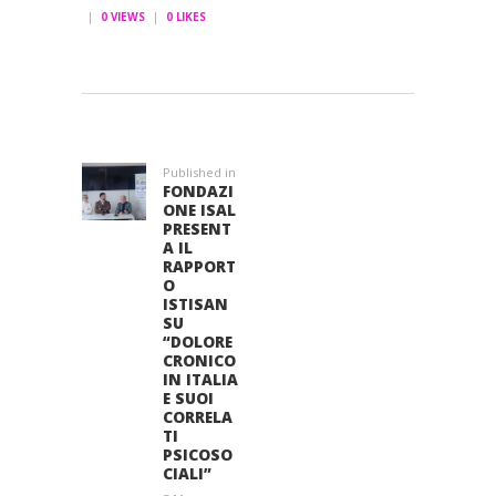
0
VIEWS
0
LIKES
NAVIGAZIONE
ARTICOLI
Published in
Previous
FONDAZI
post:
ONE ISAL
PRESENT
A IL
RAPPORT
O
ISTISAN
SU
“DOLORE
CRONICO
IN ITALIA
E SUOI
CORRELA
TI
PSICOSO
CIALI”