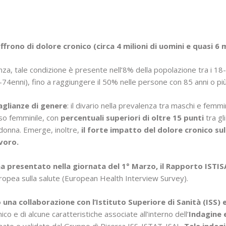
ffrono di dolore cronico (circa 4 milioni di uomini e quasi 6 
za, tale condizione è presente nell’8% della popolazione tra i 18-
5-74enni), fino a raggiungere il 50% nelle persone con 85 anni o più
aglianze di genere
: il divario nella prevalenza tra maschi e femmin
so femminile, con
percentuali superiori di oltre 15 punti
tra gli
è donna. Emerge, inoltre,
il forte impatto del dolore cronico su
avoro.
a presentato nella giornata del 1° Marzo, il
Rapporto ISTISA
uropea sulla salute (European Health Interview Survey).
una collaborazione con l’Istituto Superiore di Sanità (ISS) 
co e di alcune caratteristiche associate all’interno dell’
Indagine 
nato e validato dal Gruppo di Ricerca ISS-ISTAT-ISAL.
Tale indagi