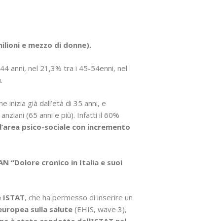
milioni e mezzo di donne).
44 anni, nel 21,3% tra i 45-54enni, nel
.
e inizia già dall’età di 35 anni, e
 anziani (65 anni e più). Infatti il 60%
ll’area psico-sociale con incremento
N “Dolore cronico in Italia e suoi
e ISTAT
, che ha permesso di inserire un
europea sulla salute
(EHIS, wave 3),
ne è stata condotta dall’ISTAT nel