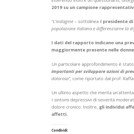
2019 su un campione rappresentativo 
“L’indagine
– sottolinea il
presidente di 
popolazione italiana e differenziarne la dif
I dati del rapporto indicano una prev
maggiormente presente nelle donne e
Un particolare approfondimento è stato
importanti per sviluppare azioni di pr
dolorosa”,
come riportato dal prof. Raffa
Un ultimo aspetto che merita un’attenta r
I sintomi depressivi di severità modera
dolore cronico. Inoltre,
gli individui af
affetti.
Condividi: