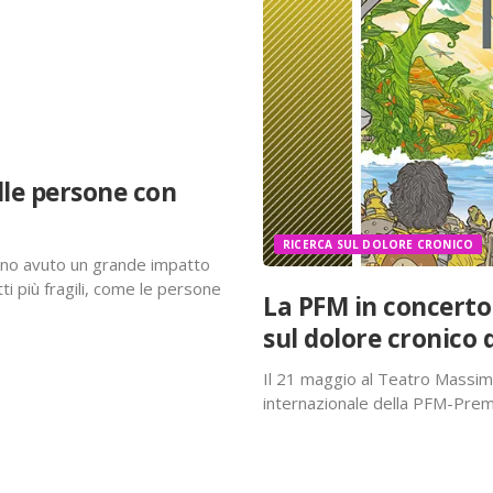
lle persone con
RICERCA SUL DOLORE CRONICO
anno avuto un grande impatto
ti più fragili, come le persone
La PFM in concerto 
tati descritti in un recente
sul dolore cronico d
Il 21 maggio al Teatro Massimo
internazionale della PFM-Premi
favore delle attività di ricerc
LinkedIn
attraversato l’Europa con la 