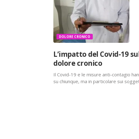
DOLORE CRONICO
L’impatto del Covid-19 su
dolore cronico
Il Covid-19 e le misure anti-contagio h
su chiunque, ma in particolare sui sogget
con dolore cronico. Questi impatti sono s
studio pubblicato sulla rivista Pain…
Condividi:
X
Facebook
Stampa
WhatsApp
E-mail