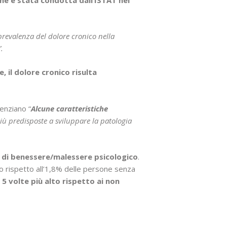
revalenza del dolore cronico nella
.
, il dolore cronico risulta
denziano “
A
lcune caratteristiche
 più predisposte a sviluppare la patologia
o di benessere/malessere psicologico
.
o rispetto all’1,8% delle persone senza
 5 volte più alto rispetto ai non