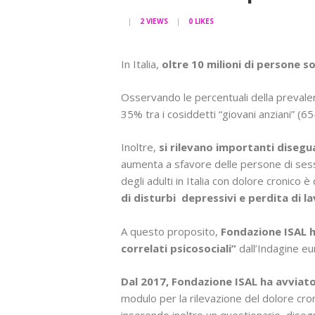
2
VIEWS
0
LIKES
In Italia,
oltre 10 milioni di persone so
Osservando le percentuali della prevalen
35% tra i cosiddetti “giovani anziani” (6
Inoltre,
si rilevano importanti disegu
aumenta a sfavore delle persone di ses
degli adulti in Italia con dolore cronico 
di disturbi depressivi e perdita di l
A questo proposito,
Fondazione ISAL h
correlati psicosociali”
dall’Indagine e
Dal 2017, Fondazione ISAL ha avviato 
modulo per la rilevazione del dolore croni
inserendo inoltre un questionario, diseg