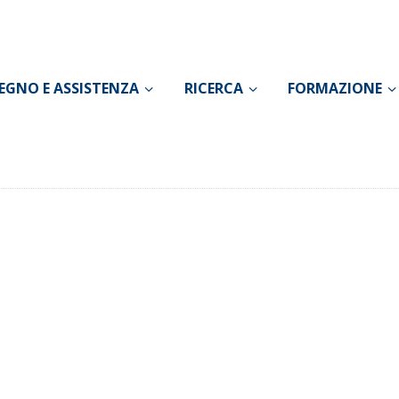
CONOSCI IL DOLORE
SOSTEGNO E
EGNO E ASSISTENZA
RICERCA
FORMAZIONE
ASSISTENZA
RICERCA
FORMAZIONE
CHI SIAMO