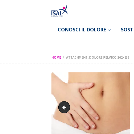
CONOSCI IL DOLORE
SOST
HOME
ATTACHMENT: DOLORE PELVICO 262×233
nevralgia trigeminale 262x233