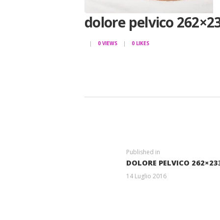
dolore pelvico 262×2
0
VIEWS
0
LIKES
NAVIGAZIONE
ARTICOLI
Previous
Published in
DOLORE PELVICO 262×23
post:
14 Luglio 2016