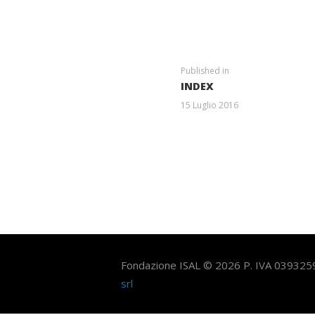
NAVIGAZIONE
ARTICOLI
Previous
Published in
INDEX
post:
15 Luglio 2016
Entra a far p
Fondazione ISAL © 2026 P. IVA 03932
srl