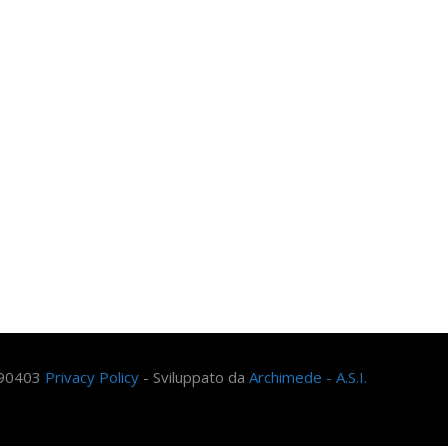
arte di una grande famiglia. Insieme, stiamo creando un futuro
Contattaci!
590403
Privacy Policy
- Sviluppato da
Archimede - A.S.I.