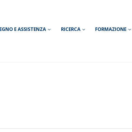
CONOSCI IL DOLORE
SOSTEGNO E
EGNO E ASSISTENZA
RICERCA
FORMAZIONE
ASSISTENZA
RICERCA
FORMAZIONE
CHI SIAMO