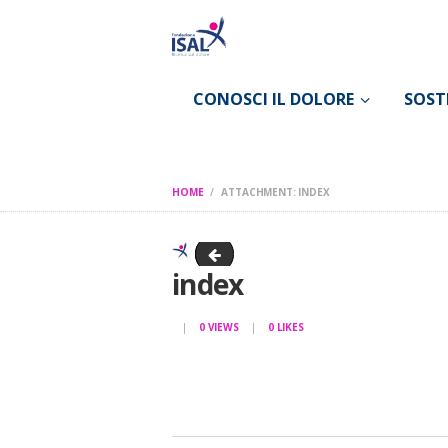
CONOSCI IL DOLORE
SOST
HOME
ATTACHMENT: INDEX
dolore pelvico 262x233
index
0
VIEWS
0
LIKES